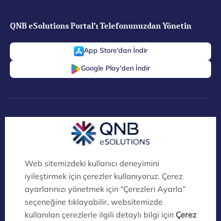
QNB eSolutions Portal’ı Telefonunuzdan Yönetin
App Store'dan İndir
Google Play'den İndir
Dijital Köprü Ayrıcalıklarını Keşfedin!
QNB eSolutions Dijital Kanalları Artık
İklim Dostu!