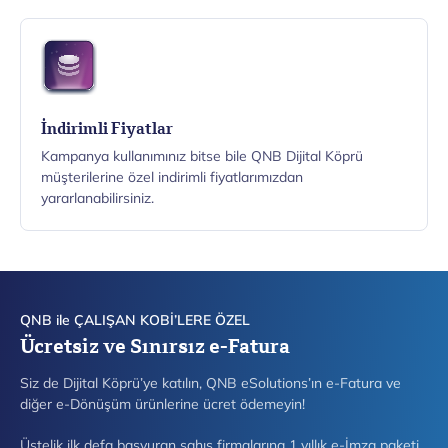
İndirimli Fiyatlar
Kampanya kullanımınız bitse bile QNB Dijital Köprü
müşterilerine özel indirimli fiyatlarımızdan
yararlanabilirsiniz.
QNB ile ÇALIŞAN KOBİ’LERE ÖZEL
Ücretsiz ve Sınırsız e-Fatura
Siz de Dijital Köprü’ye katılın, QNB eSolutions’ın e-Fatura ve
diğer e-Dönüşüm ürünlerine ücret ödemeyin!
Üstelik ilk defa başvuran şahıs firmalarına 1 yıllık e-İmza paketi