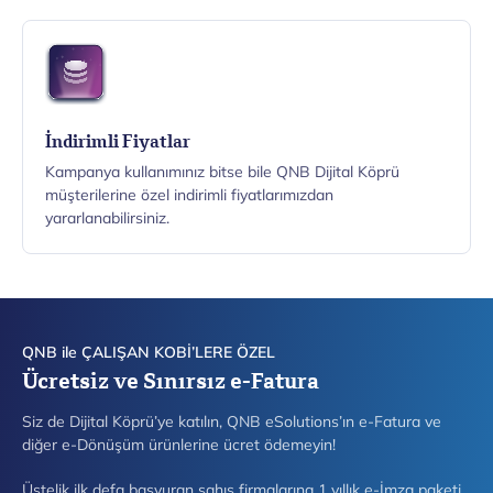
İndirimli Fiyatlar
Kampanya kullanımınız bitse bile QNB Dijital Köprü
müşterilerine özel indirimli fiyatlarımızdan
yararlanabilirsiniz.
QNB ile ÇALIŞAN KOBİ’LERE ÖZEL
Ücretsiz ve Sınırsız e-Fatura
Siz de Dijital Köprü’ye katılın, QNB eSolutions’ın e-Fatura ve
diğer e-Dönüşüm ürünlerine ücret ödemeyin!
Üstelik ilk defa başvuran şahıs firmalarına 1 yıllık e-İmza paketi