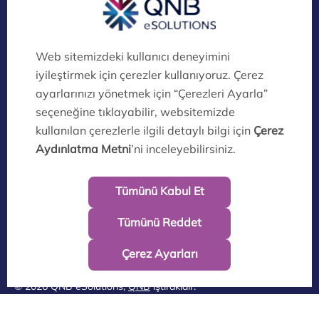
Dijital Köprü Ayrıcalıklarını Keşfedin!
QNB eSolutions Dijital Kanalları Artık
İklim Dostu!
© 2026 QNB eSolutions,
QNB
iştirakidir.
Kullanım Koşulları