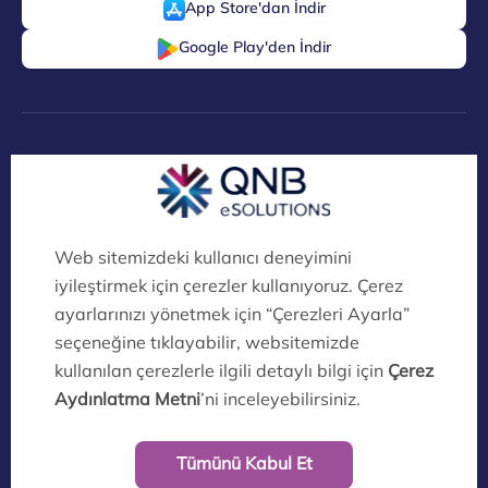
App Store'dan İndir
Google Play'den İndir
Dijital Köprü Ayrıcalıklarını Keşfedin!
QNB eSolutions Dijital Kanalları Artık
İklim Dostu!