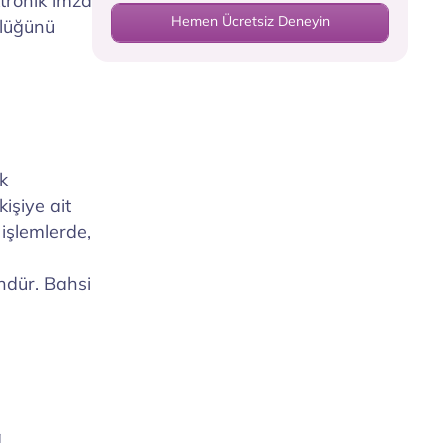
ktronik imza
Hemen Ücretsiz Deneyin
nlüğünü
ik
işiye ait
 işlemlerde,
ndür. Bahsi
a