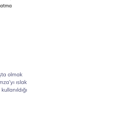
reysel e-
ek makbuzu
 önemlidir.
şvurusunda
aşta olmak
za’yı ıslak
kullanıldığı