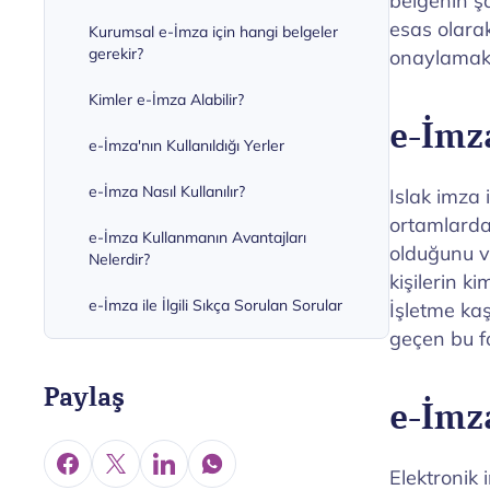
belgenin şa
esas olara
Kurumsal e-İmza için hangi belgeler
gerekir?
onaylamak i
Kimler e-İmza Alabilir?
e-İmz
e-İmza'nın Kullanıldığı Yerler
e-İmza Nasıl Kullanılır?
Islak imza 
ortamlarda 
e-İmza Kullanmanın Avantajları
olduğunu ve
Nelerdir?
kişilerin ki
e-İmza ile İlgili Sıkça Sorulan Sorular
İşletme ka
geçen bu f
Paylaş
e-İmz
Elektronik 