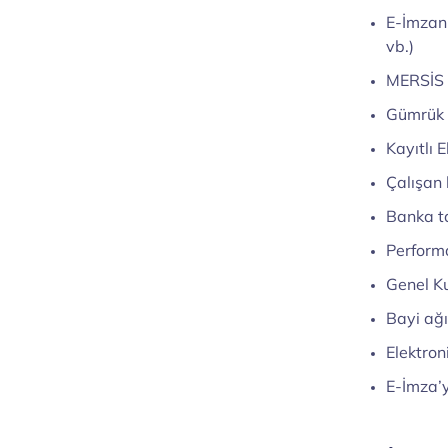
E-İmzanı
vb.)
MERSİS P
Gümrük v
Kayıtlı 
Çalışan 
Banka ta
Performa
Genel Ku
Bayi ağı
Elektron
E-İmza’yı