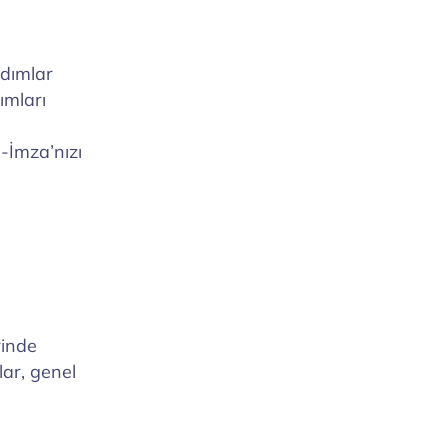
adımlar
ımları
E-İmza’nızı
rinde
lar, genel