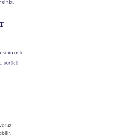
siniz.
r
esinin aslı
t, sürücü
rsiniz.