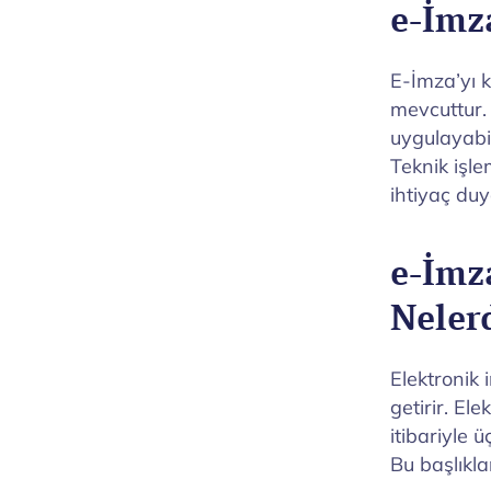
e-İmza
E-İmza’yı 
mevcuttur. 
uygulayabil
Teknik işle
ihtiyaç du
e-İmz
Neler
Elektronik
getirir. El
itibariyle ü
Bu başlıklar