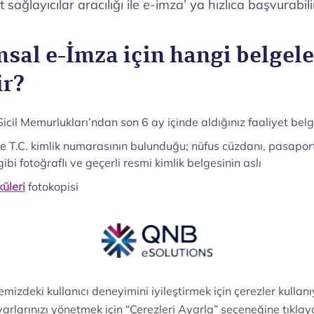
 sağlayıcılar aracılığı ile e-imza’ ya hızlıca başvurabilir
sal e-İmza için hangi belgele
ir?
Sicil Memurlukları’ndan son 6 ay içinde aldığınız faaliyet belg
de T.C. kimlik numarasının bulunduğu; nüfus cüzdanı, pasapor
gibi fotoğraflı ve geçerli resmi kimlik belgesinin aslı
küleri
fotokopisi
i Elektronik Sertifika taahhütnamesi ve başvuru formu
aşvurunuza dair tüm süreçleri KAMU SM üzerinden yürütebili
r e-İmza Alabilir?