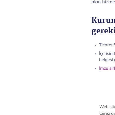
alan hizmet
Kurum
gerek
Ticaret 
İçerisin
belgesi 
İmza sir
Nitelikl
E-İmza b
Kimle