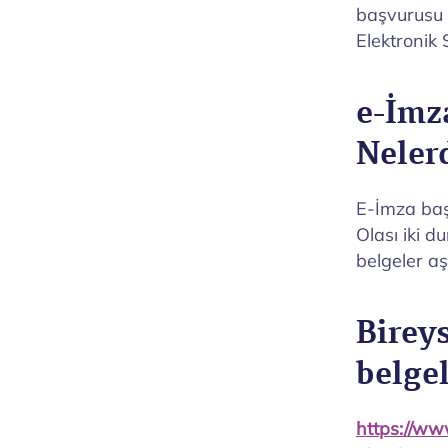
başvurusu 
Elektronik 
e-İmz
Neler
E-İmza başv
Olası iki d
belgeler aşa
Birey
belgel
https://www