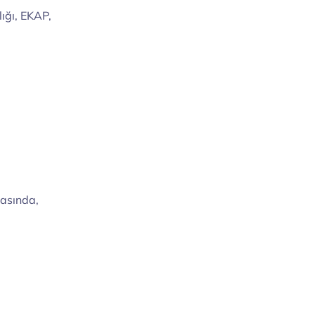
ığı, EKAP,
masında,