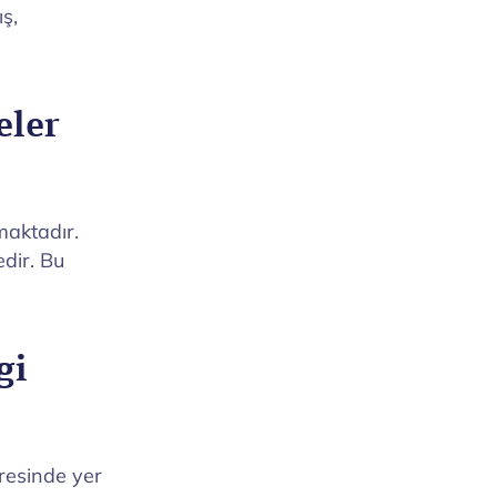
ş,
eler
maktadır.
edir. Bu
gi
esinde yer