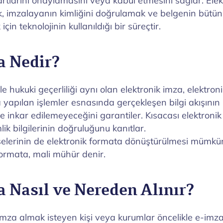
rtlarını onaylamasını veya kabul etmesini sağlar. Ele
k, imzalayanın kimliğini doğrulamak ve belgenin bütü
çin teknolojinin kullanıldığı bir süreçtir.
a Nedir?
ile hukuki geçerliliği aynı olan elektronik imza, elektron
yapılan işlemler esnasında gerçekleşen bilgi akışının k
 inkar edilemeyeceğini garantiler. Kısacası elektronik
mlik bilgilerinin doğruluğunu kanıtlar.
şelerinin de elektronik formata dönüştürülmesi mümkü
ormata, mali mühür denir.
a Nasıl ve Nereden Alınır?
imza almak isteyen kişi veya kurumlar öncelikle e-imz