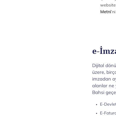
Gerekli kim
İmza alabil
kullanacak
Ayrıca bir
bulunabilir.
e-İmza
Dijital dön
üzere, birç
imzadan ayı
alanlar ne 
Bahsi geçen
E-Devlet
E-Fatura