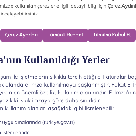
lik bilgilerini ve başvuru formunu ibraz eden herkes bi
ir. Özellikle serbest meslek ile uğraşıp, serbest mesl
 olan kişilerin e- imza başvurusu yapmaları son derece
çok kamu personeli de Kamu SM üzerinden e-imza ba
'nın Kullanıldığı Yerler
üşüm ile işletmelerin sıklıkla tercih ettiği e-Faturalar b
ok alanda e-imza kullanılmaya başlanmıştır. Fakat E-İm
ran en önemli özellik, kullanım alanlarıdır. E-İmza’nın 
yazık ki ıslak imzaya göre daha sınırlıdır.
 kullanım alanları aşağıdaki gibi listelenebilir;
 uygulamalarında (turkiye.gov.tr)
 işlemlerinde